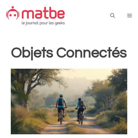
Aller
au
Me
contenu
Objets Connectés