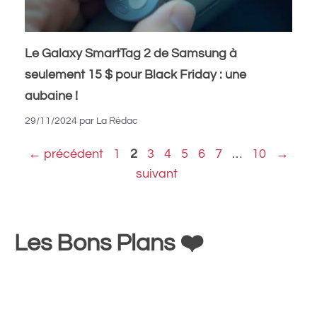
Le Galaxy SmartTag 2 de Samsung à
seulement 15 $ pour Black Friday : une
aubaine !
29/11/2024
par
La Rédac
Page
Page
Page
Page
Page
Page
Page
Page
←
précédent
1
2
3
4
5
6
7
…
10
→
suivant
Les Bons Plans ❤️