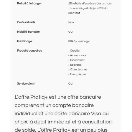
Retrait à l’étranger
25 retraits d’espèces par an hors
zone euro gratuits puis 2% du
montant
Carte virtuelle
Non
Mobilité bancaire
Oui
Parrainage
80€/parrainage
Produits bancaires
- Crédits
- Assurances
- Placement
- Epargne
- Offre Jeunes
- Compte pro
Service client
Oui
L’offre Pratiq+ est une offre bancaire
comprenant un compte bancaire
individuel et une carte bancaire Visa au
choix, à débit immédiat et à consultation
de solde. L’offre Pratiq+ est un peu plus