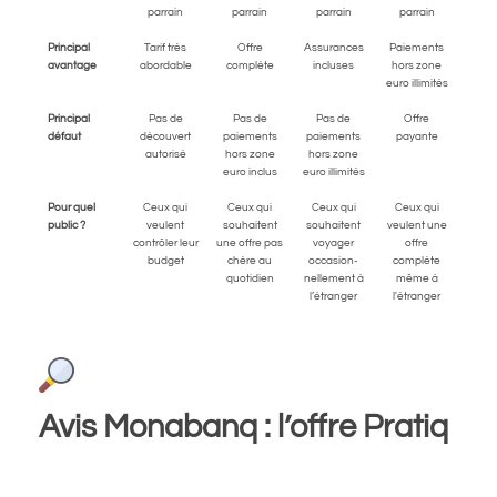
parrain
parrain
parrain
parrain
Principal
Tarif très
Offre
Assurances
Paiements
avantage
abordable
complète
incluses
hors zone
euro illimités
Principal
Pas de
Pas de
Pas de
Offre
défaut
découvert
paiements
paiements
payante
autorisé
hors zone
hors zone
euro inclus
euro illimités
Pour quel
Ceux qui
Ceux qui
Ceux qui
Ceux qui
public ?
veulent
souhaitent
souhaitent
veulent une
contrôler leur
une offre pas
voyager
offre
budget
chère au
occasion-
complète
quotidien
nellement à
même à
l’étranger
l'étranger
Avis Monabanq : l’offre Pratiq