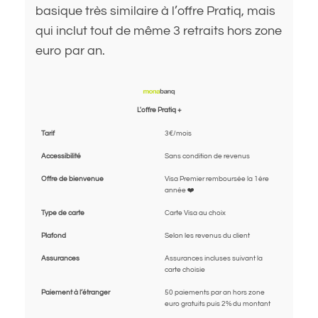
basique très similaire à l’offre Pratiq, mais
qui inclut tout de même 3 retraits hors zone
euro par an.
L'offre Pratiq +
Tarif
3€/mois
Accessibilité
Sans condition de revenus
Offre de bienvenue
Visa Premier remboursée la 1ère
année ❤️
Type de carte
Carte Visa au choix
Plafond
Selon les revenus du client
Assurances
Assurances incluses suivant la
carte choisie
Paiement à l’étranger
50 paiements par an hors zone
euro gratuits puis 2% du montant