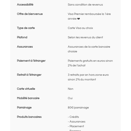
Accessibilité
Sans condition de revenus
Offre de bienvenue
Visa Premier remboursée la 1ère
année ❤️
Type de carte
Carte Visa au choix
Plafond
Selon les revenus du client
Assurances
Assurances de la carte bancaire
choisie
Paiement à l’étranger
Paiements gratuits en euros sinon
2% de l’achat
Retrait à l’étranger
3 retraits par an hors zone euro
sinon 2% du montant
Carte virtuelle
Non
Mobilité bancaire
Oui
Parrainage
80€/parrainage
Produits bancaires
- Crédits
- Assurances
- Placement
- Epargne