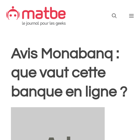
Aller
au
Me
contenu
Avis Monabanq :
que vaut cette
banque en ligne ?