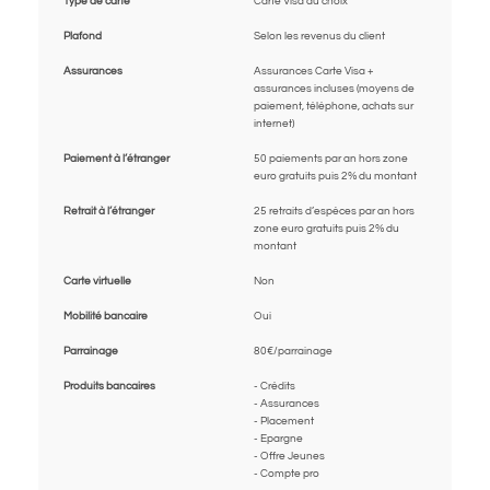
Type de carte
Carte Visa au choix
Plafond
Selon les revenus du client
Assurances
Assurances Carte Visa +
assurances incluses (moyens de
paiement, téléphone, achats sur
internet)
Paiement à l’étranger
50 paiements par an hors zone
euro gratuits puis 2% du montant
Retrait à l’étranger
25 retraits d’espèces par an hors
zone euro gratuits puis 2% du
montant
Carte virtuelle
Non
Mobilité bancaire
Oui
Parrainage
80€/parrainage
Produits bancaires
- Crédits
- Assurances
- Placement
- Epargne
- Offre Jeunes
- Compte pro