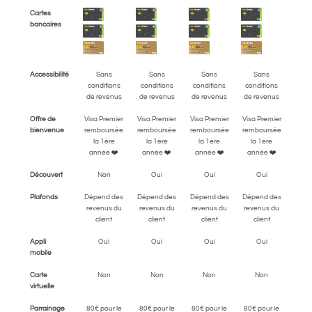
Cartes
bancaires
Accessibilité
Sans
Sans
Sans
Sans
conditions
conditions
conditions
conditions
de revenus
de revenus
de revenus
de revenus
Offre de
Visa Premier
Visa Premier
Visa Premier
Visa Premier
bienvenue
remboursée
remboursée
remboursée
remboursée
la 1ère
la 1ère
la 1ère
la 1ère
année ❤️
année ❤️
année ❤️
année ❤️
Découvert
Non
Oui
Oui
Oui
Plafonds
Dépend des
Dépend des
Dépend des
Dépend des
revenus du
revenus du
revenus du
revenus du
client
client
client
client
Appli
Oui
Oui
Oui
Oui
mobile
Carte
Non
Non
Non
Non
virtuelle
Parrainage
80€ pour le
80€ pour le
80€ pour le
80€ pour le