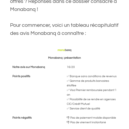
offres ? Réponses dans ce dossier consacré à
Monabanq !
Pour commencer, voici un tableau récapitulatif
des avis Monabanq à connaître :
Monabanq : présentation
Notre avis sur Monabanq
16/20
Points positifs
✅ Banque sans conditions de revenus
✅ Gamme de produits bancaires
étoffée
✅ Visa Premier remboursée pendant 1
an
✅ Possibilité de se rendre en agences
CIC/Crédit Mutuel
✅ Service client de qualité
Points négatifs
👎 Pas de paiement mobile disponible
👎 Pas de virement instantané