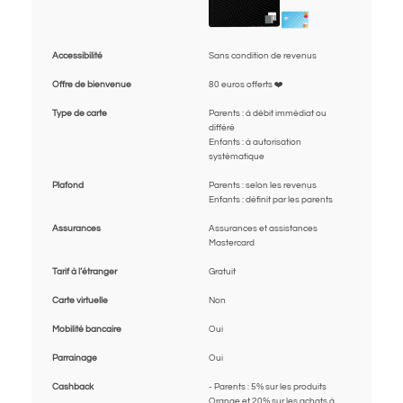
Accessibilité
Sans condition de revenus
Offre de bienvenue
80 euros offerts ❤️
Type de carte
Parents : à débit immédiat ou
différé
Enfants : à autorisation
systématique
Plafond
Parents : selon les revenus
Enfants : définit par les parents
Assurances
Assurances et assistances
Mastercard
Tarif à l’étranger
Gratuit
Carte virtuelle
Non
Mobilité bancaire
Oui
Parrainage
Oui
Cashback
- Parents : 5% sur les produits
Orange et 20% sur les achats à