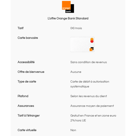
L’offre Orange Bank Standard
Tarif
0€/mois
Carte bancaire
Accessibilité
Sans condition de revenus
Offre de bienvenue
Aucune
Type de carte
Carte de débit à autorisation
systématique
Plafond
Selon les revenus du client
Assurances
Assurance moyen de paiement
Tarif à l’étranger
Gratuit en France et en zone euro
2% hors UE
Carte virtuelle
Non