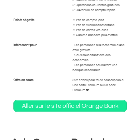
✅ Offre de bienvenue attractive
✅ Opérations courantes gratuites
✅ Ouverture de compte rapide
Points négatifs
⚠️ Pas de compte joint
⚠️ Pas de virement instantané
⚠️ Pas de cartes virtuelles
⚠️ Gamme bancaire peu étoffée
Intéressant pour
- Les personnes à la recherche d’une
offre gratuite
- Ceux souhaitant faire des
économies
- Les personnes souhaitant une
banque secondaire
Offre en cours
80€ offerts pour toute souscription à
une carte Premium ou un pack
Premium ❤️
Aller sur le site officiel Orange Bank