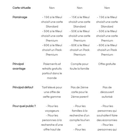
Carte virtuelle
Non
Non
Non
Parrainage
- 15€ si le filleul
- 15€ si le filleul
- 15€ si le filleul
choisit une carte
choisit une carte
choisit une carte
Standard
Standard
Standard
- 50€ si le filleul
- 50€ si le filleul
- 50€ si le filleul
choisit une carte
choisit une carte
choisit une carte
Premium
Premium
Premium
- 60€ si le filleul
- 60€ si le filleul
- 60€ si le filleul
choisit un Pack
choisit un Pack
choisit un Pack
Premium
Premium
Premium
Principal
Paiements et
Compte pour
Offre gratuite
avantage
retraits gratuits
toute la famille
partout dans le
monde
Principal défaut
Tarif élevé pour
Pas de 2ème
Pas de
une offre de
carte pour le
découvert
cette gamme
2ème parent
autorisé
Pour quel public ?
- Pour les
- Pour les
- Pour les
voyageurs
familles à la
personnes qui
- Pour les
recherche d’un
souhaitent faire
personnes à la
compte tout en
des économies
recherche d’une
un
- Pour les
offre haut de
- Pour les
personnes qui