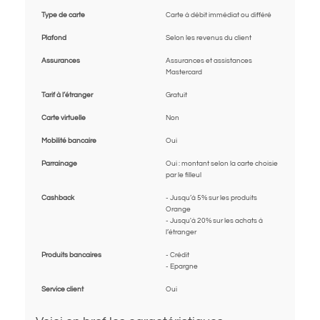
Type de carte
Carte à débit immédiat ou différé
Plafond
Selon les revenus du client
Assurances
Assurances et assistances
Mastercard
Tarif à l’étranger
Gratuit
Carte virtuelle
Non
Mobilité bancaire
Oui
Parrainage
Oui : montant selon la carte choisie
par le filleul
Cashback
- Jusqu’à 5% sur les produits
Orange
- Jusqu'à 20% sur les achats à
l’étranger
Produits bancaires
- Crédit
- Epargne
Service client
Oui