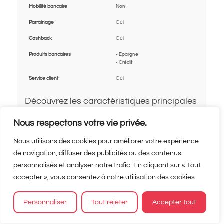
Mobilité bancaire
Non
Parrainage
Oui
Cashback
Oui
Produits bancaires
- Epargne
- Crédit
Service client
Oui
Découvrez les caractéristiques principales
de l’offre Standard Orange Bank :
Nous respectons votre vie privée.
Une offre sans frais de tenue de
Nous utilisons des cookies pour améliorer votre expérience
de navigation, diffuser des publicités ou des contenus
compte sous conditions d’utilisation,
personnalisés et analyser notre trafic. En cliquant sur « Tout
et sans conditions de revenus
accepter », vous consentez à notre utilisation des cookies.
Une carte de débit gratuite à
autorisation systématique
Personnaliser
Tout rejeter
Accepter tout
Une assurance moyen de paiement