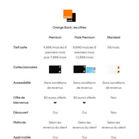
Orange Bank : les offres
Premium
Pack Premium
Standard
Tarif carte
4,99€/mois les 6
9,99€/mois les 6
0€/mois
premiers mois
premiers mois
puis 7,99€/mois
12,99€/mois
Cartes bancaires
Accessibilité
Sans conditions
Sans conditions
Sans conditions
de revenus
de revenus
de revenus
Offre de
80 euros offerts
80 euros offerts
Non
bienvenue
❤️
❤️
Découvert
Oui
Oui
Non
Plafonds
Selon les
Selon les
Selon les
revenus du client
revenus du client
revenus du client
Appli mobile
Oui
Oui
Oui