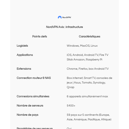
NordVPN Avis : infrastructure
Points clefs
Caractéristiques
Logiciels
Windows, MacOS, Linux
Applications
iOS, Android, Android TV, Fire TV
Stick Amazon, Raspberry Pi
Extensions
Chrome, Firefox, box Android TV
Connection routeur & NAS
Box internet, Smart TV, consoles de
jeux | Asus, Tomato, Synology,
Qnap
Connexions simultanées
6 appareils simultanément max
Nombre de serveurs
5400+
Nombre de pays
59 pays sur 5 continents (Europe,
Asie, Amérique, Pacifique, Afrique)
Propriétaire de ses serveurs
Oui