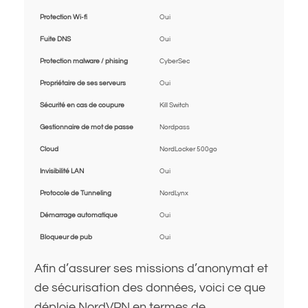
Protection Wi-fi
Oui
Fuite DNS
Oui
Protection malware / phising
CyberSec
Propriétaire de ses serveurs
Oui
Sécurité en cas de coupure
Kill Switch
Gestionnaire de mot de passe
Nordpass
Cloud
NordLocker 500go
Invisibilité LAN
Oui
Protocole de Tunneling
NordLynx
Démarrage automatique
Oui
Bloqueur de pub
Oui
Afin d’assurer ses missions d’anonymat et
de sécurisation des données, voici ce que
déploie NordVPN en termes de