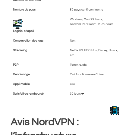
Nombre de pays
59 pays sur 5 continents
Windows, MacOS, Linux,
Android TV / Smart TV, Routeurs
Logiciel et appli
Conservation des logs
Non
Streaming
Netflix US, HBO Max, Disney, Hulu +,
etc.
P2P
Torrents, etc.
Géoblocage
Oui, fonctionne en Chine
Appli mobile
Oui
Satisfait ou remboursé
30 jours ❤️
Avis NordVPN :