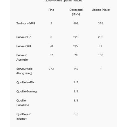
NordVPN Avis : performances
Ping
Download
Upload (Mb/s)
(Mb/s)
Test sans VPN
2
896
399
Serveur FR
3
220
252
Serveur US
78
227
11
Serveur
57
76
108
Australie
Serveur Asie
273
146
4
(Hong Kong)
Qualité Netflix
4/5
Qualité Gaming
5/5
Qualité
5/5
FaceTime
Qualité sur
5/5
Internet