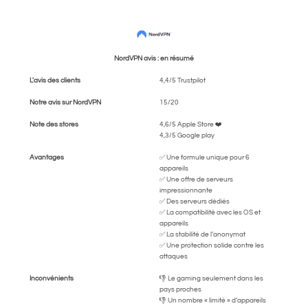
NordVPN avis : en résumé
L'avis des clients
4,4/5 Trustpilot
Notre avis sur NordVPN
15/20
Note des stores
4,6/5 Apple Store ❤️
4,3/5 Google play
Avantages
✅ Une formule unique pour 6
appareils
✅ Une offre de serveurs
impressionnante
✅ Des serveurs dédiés
✅ La compatibilité avec les OS et
appareils
✅ La stabilité de l’anonymat
✅ Une protection solide contre les
attaques
Inconvénients
👎 Le gaming seulement dans les
pays proches
👎 Un nombre « limité » d’appareils