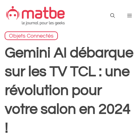
Aller
au
Me
contenu
Objets Connectés
Gemini AI débarque
sur les TV TCL : une
révolution pour
votre salon en 2024
!