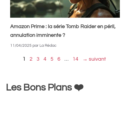
Amazon Prime : la série Tomb Raider en péril,
annulation imminente ?
11/04/2025
par
La Rédac
Page
Page
Page
Page
Page
Page
Page
1
2
3
4
5
6
…
14
→
suivant
Les Bons Plans ❤️