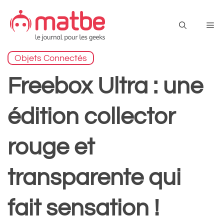
Aller
au
Me
contenu
Objets Connectés
Freebox Ultra : une
édition collector
rouge et
transparente qui
fait sensation !