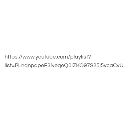
https://www.youtube.com/playlist?
list=PLnqnpqpeF3NeqeQ0IZKO97S25I5vcaCvU