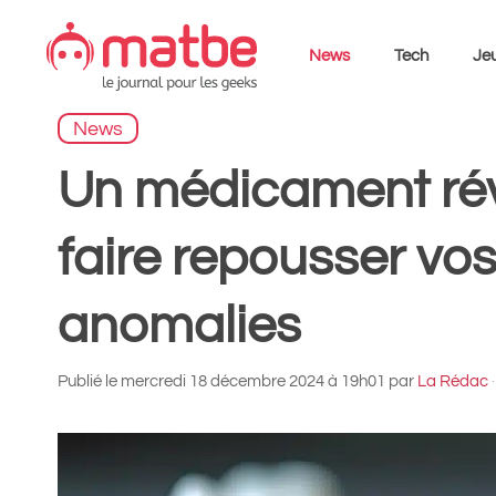
Aller
au
News
Tech
Jeu
contenu
News
Un médicament rév
faire repousser vos
anomalies
Publié le
mercredi 18 décembre 2024 à 19h01
par
La Rédac
·