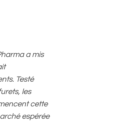
Pharma a mis
it
nts. Testé
urets, les
mencent cette
marché espérée