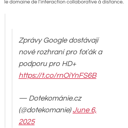
le domaine de l’interaction collaborative à distance.
Zprávy Google dostávají
nové rozhraní pro foťák a
podporu pro HD+
https://t.co/rnOiYnFS6B
— Dotekománie.cz
(@dotekomanie)
June 6,
2025