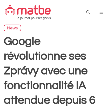
Aller
au
Me
contenu
News
Google
révolutionne ses
Zprávy avec une
fonctionnalité IA
attendue depuis 6