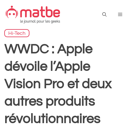
Aller
au
Me
contenu
Hi-Tech
WWDC : Apple
dévoile l’Apple
Vision Pro et deux
autres produits
révolutionnaires