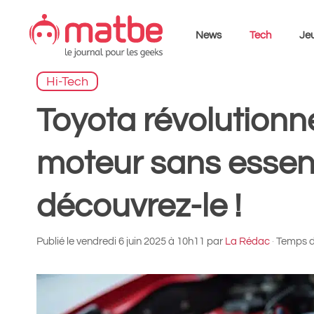
Aller
au
News
Tech
Jeu
contenu
Hi-Tech
Toyota révolutionn
moteur sans essence
découvrez-le !
Publié le
vendredi 6 juin 2025 à 10h11
par
La Rédac
·
Temps de