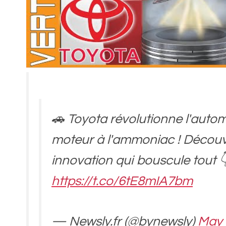
🚗 Toyota révolutionne l'auto
moteur à l'ammoniac ! Découv
innovation qui bouscule tout 
https://t.co/6tE8mIA7bm
— Newsly.fr (@bynewsly)
May 