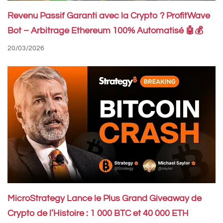
Revenu Passif Garanti avec la Crypto ? ProfitWave
Bot – Arbitrage Ethereum 100% Automatisé 🤖💰
20/03/2026
MicroStrategy Lance le Plus Grand Giveaway de
Crypto de l’Histoire : 1 000 BTC et 40 000 ETH