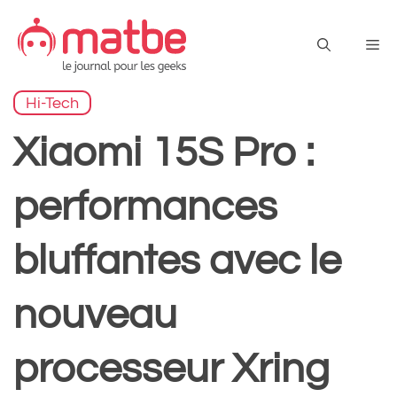
Aller
au
Me
contenu
Hi-Tech
Xiaomi 15S Pro :
performances
bluffantes avec le
nouveau
processeur Xring