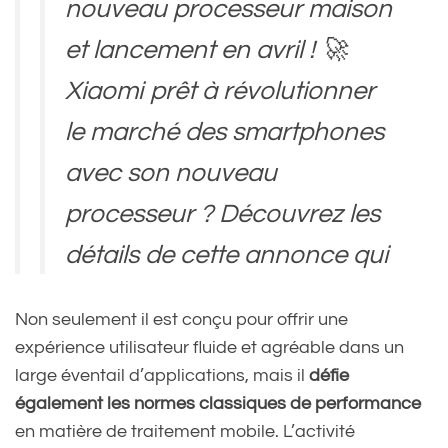
nouveau processeur maison
et lancement en avril ! 🚀
Xiaomi prêt à révolutionner
le marché des smartphones
avec son nouveau
processeur ? Découvrez les
détails de cette annonce qui
va secouer le marché des
Non seulement il est conçu pour offrir une
smartphones haut de
expérience utilisateur fluide et agréable dans un
gamme. 👇…
large éventail d’applications, mais il
défie
également les normes classiques de performance
pic.twitter.com/HTsWM3NNi
en matière de traitement mobile. L’activité