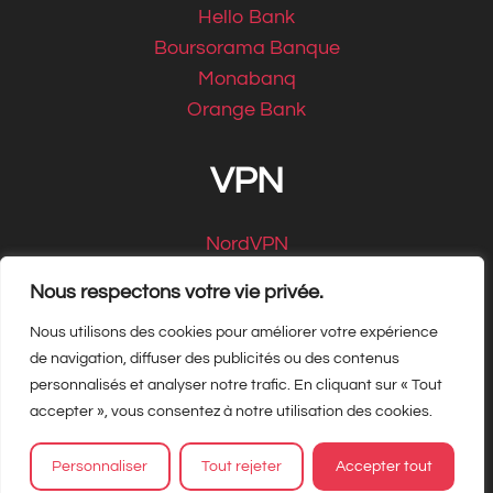
Hello Bank
Boursorama Banque
Monabanq
Orange Bank
VPN
NordVPN
CyberGhost
Nous respectons votre vie privée.
Nous utilisons des cookies pour améliorer votre expérience
de navigation, diffuser des publicités ou des contenus
personnalisés et analyser notre trafic. En cliquant sur « Tout
Copyright Matbe.com 2026, tous droits
accepter », vous consentez à notre utilisation des cookies.
réservés
Personnaliser
Tout rejeter
Accepter tout