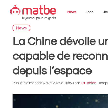
Aller
au
News
Tech
Jeu
contenu
News
La Chine dévoile un
capable de reconna
depuis l’espace
Publié le
dimanche 6 avril 2025 à 16h50
par
La Rédac
·
Temps 