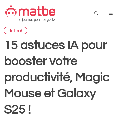
Aller
au
Me
contenu
Hi-Tech
15 astuces IA pour
booster votre
productivité, Magic
Mouse et Galaxy
S25 !