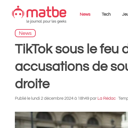
Aller
au
News
Tech
Jeu
contenu
News
TikTok sous le feu d
accusations de sou
droite
Publié le
lundi 2 décembre 2024 à 18h49
par
La Rédac
·
Temps