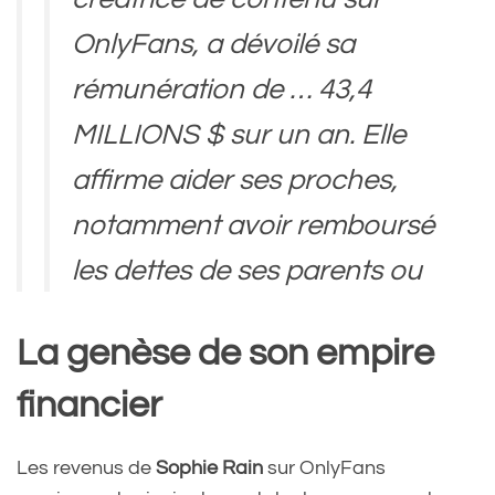
OnlyFans, a dévoilé sa
rémunération de … 43,4
MILLIONS $ sur un an. Elle
affirme aider ses proches,
notamment avoir remboursé
les dettes de ses parents ou
offert une voiture.
La genèse de son empire
pic.twitter.com/n42Yybvo2N
financier
— Cerfia (@CerfiaFR)
Les revenus de
Sophie Rain
sur OnlyFans
November 29, 2024