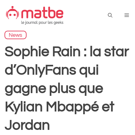
Aller
au
Me
contenu
News
Sophie Rain : la star
d’OnlyFans qui
gagne plus que
Kylian Mbappé et
Jordan