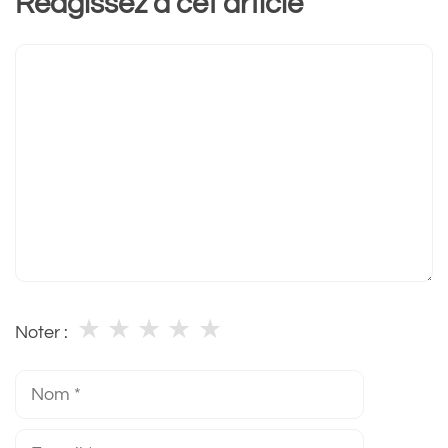
Réagissez à cet article
Commentaire
★
★
★
★
★
Noter :
Nom
E-