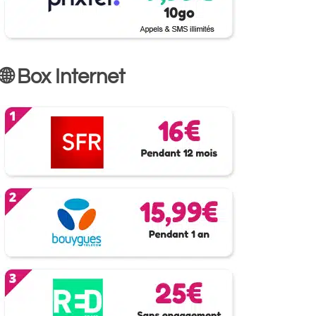
🌐 Box Internet