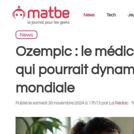
Aller
au
News
Tech
Jeu
contenu
News
Ozempic : le médic
qui pourrait dynam
mondiale
Publié le
samedi 30 novembre 2024 à 17h13
par
La Rédac
·
T