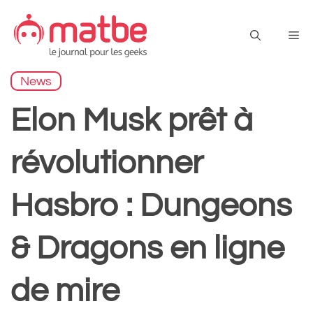
Aller
au
Me
contenu
News
Elon Musk prêt à
révolutionner
Hasbro : Dungeons
& Dragons en ligne
de mire