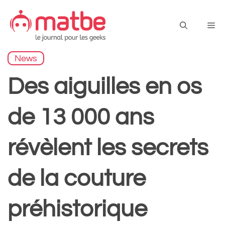
Aller
au
Me
contenu
News
Des aiguilles en os
de 13 000 ans
révèlent les secrets
de la couture
préhistorique