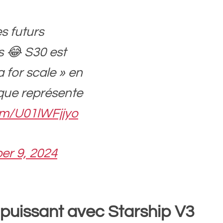
s futurs
s 😂 S30 est
 for scale » en
 que représente
com/U01lWFjjyo
r 9, 2024
us puissant avec Starship V3