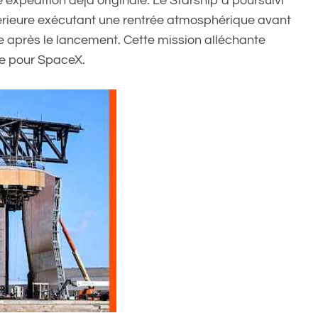
 expédition déjà originale. Le Starship a poursuivi
périeure exécutant une rentrée atmosphérique avant
e après le lancement. Cette mission alléchante
me pour SpaceX.