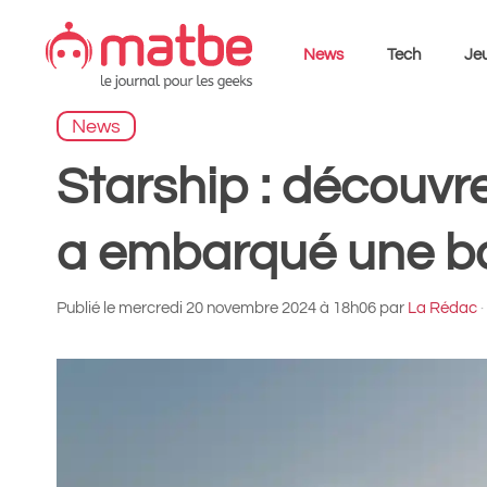
Aller
au
News
Tech
Jeu
contenu
News
Starship : découv
a embarqué une b
Publié le
mercredi 20 novembre 2024 à 18h06
par
La Rédac
·