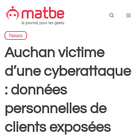
Aller
au
Me
contenu
News
Auchan victime
d’une cyberattaque
: données
personnelles de
clients exposées