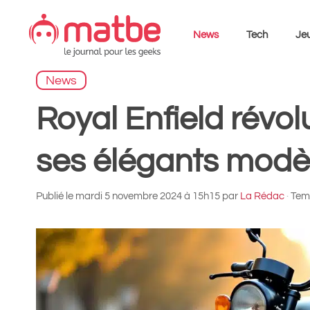
Aller
au
News
Tech
Jeu
contenu
News
Royal Enfield révo
ses élégants modèl
Publié le
mardi 5 novembre 2024 à 15h15
par
La Rédac
·
Temp