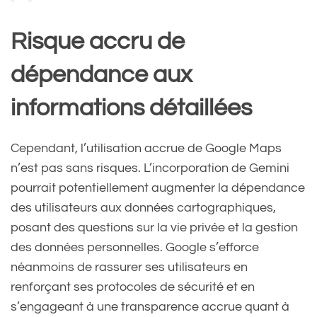
d’expressions descriptives,
Risque accru de
telles que « choses à faire
dépendance aux
entre amis la nuit », et
obtenir des…
informations détaillées
pic.twitter.com/lHz7IbkLao
Cependant, l’utilisation accrue de Google Maps
n’est pas sans risques. L’incorporation de Gemini
— Jonathan Chan  💡📣
pourrait potentiellement augmenter la dépendance
des utilisateurs aux données cartographiques,
(@ChanPerco)
November 3,
posant des questions sur la vie privée et la gestion
2024
des données personnelles. Google s’efforce
néanmoins de rassurer ses utilisateurs en
renforçant ses protocoles de sécurité et en
s’engageant à une transparence accrue quant à