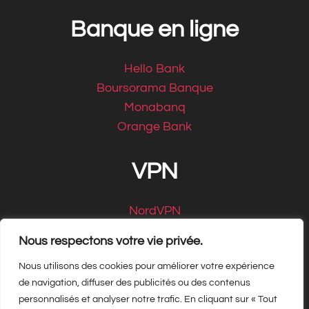
Banque en ligne
Hello Bank
Boursorama Banque
Monabanq
Orange Bank
VPN
NordVPN
CyberGhost
Nous respectons votre vie privée.
Nous utilisons des cookies pour améliorer votre expérience
de navigation, diffuser des publicités ou des contenus
personnalisés et analyser notre trafic. En cliquant sur « Tout
Copyright Matbe.com 2026, tous droits