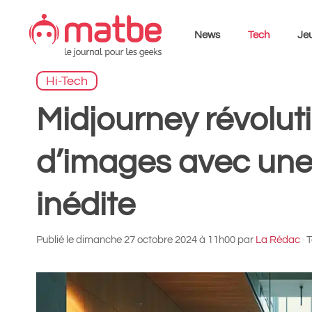
Aller
au
News
Tech
Jeu
contenu
Hi-Tech
Midjourney révoluti
d’images avec une 
inédite
Publié le
dimanche 27 octobre 2024 à 11h00
par
La Rédac
·
T