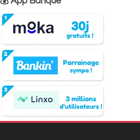
💰 App Banque