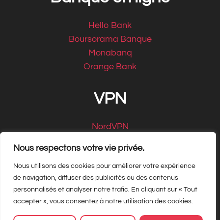
Hello Bank
Boursorama Banque
Monabanq
Orange Bank
VPN
NordVPN
CyberGhost
Nous respectons votre vie privée.
Nous utilisons des cookies pour améliorer votre expérience
de navigation, diffuser des publicités ou des contenus
personnalisés et analyser notre trafic. En cliquant sur « Tout
Copyright Matbe.com 2026, tous droits
accepter », vous consentez à notre utilisation des cookies.
réservés