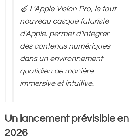
🍏 L'Apple Vision Pro, le tout
nouveau casque futuriste
d'Apple, permet d'intégrer
des contenus numériques
dans un environnement
quotidien de manière
immersive et intuitive.
🔎 Après l’avoir testé, le JDD
Un lancement prévisible en
analyse ses fonctionnalités
2026
et sa performance !