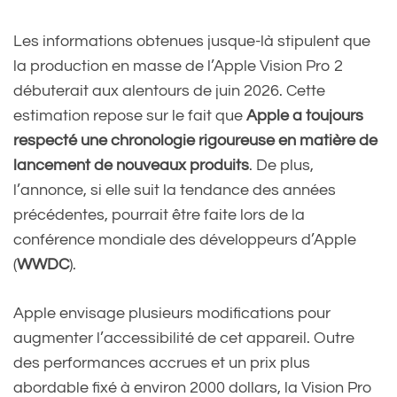
pic.twitter.com/JXbH9Zk6HI
Les informations obtenues jusque-là stipulent que
la production en masse de l’Apple Vision Pro 2
débuterait aux alentours de juin 2026. Cette
— Le JDD (@leJDD)
July 12,
estimation repose sur le fait que
Apple a toujours
2024
respecté une chronologie rigoureuse en matière de
lancement de nouveaux produits
. De plus,
l’annonce, si elle suit la tendance des années
précédentes, pourrait être faite lors de la
conférence mondiale des développeurs d’Apple
(
WWDC
).
Apple envisage plusieurs modifications pour
augmenter l’accessibilité de cet appareil. Outre
des performances accrues et un prix plus
abordable fixé à environ 2000 dollars, la Vision Pro