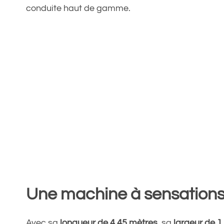
conduite haut de gamme.
Une machine à sensation
Avec sa
longueur de 4,45 mètres
, sa
largeur de 1