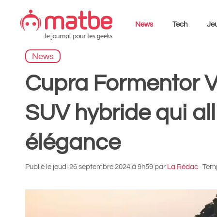
Aller
au
News
Tech
Jeu
contenu
News
Cupra Formentor V
SUV hybride qui all
élégance
Publié le
jeudi 26 septembre 2024 à 9h59
par
La Rédac
·
Temp