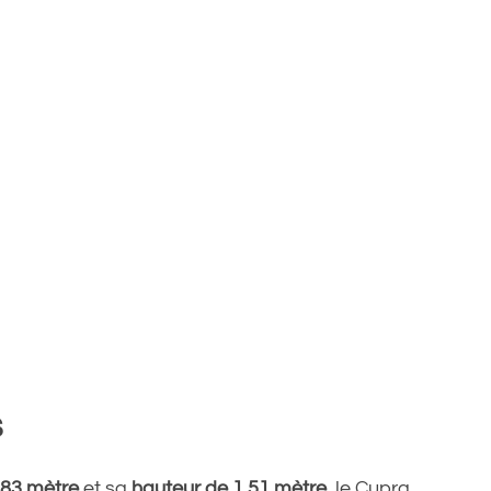
s
,83 mètre
et sa
hauteur de 1,51 mètre
, le Cupra