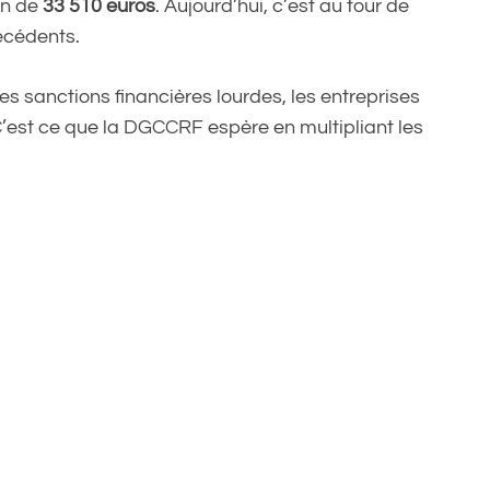
on de
33 510 euros
. Aujourd’hui, c’est au tour de
écédents.
es sanctions financières lourdes, les entreprises
C’est ce que la DGCCRF espère en multipliant les