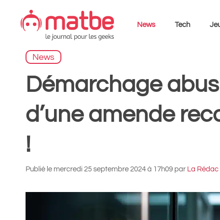
Aller
au
News
Tech
Jeu
contenu
News
Démarchage abusif
d’une amende reco
!
Publié le
mercredi 25 septembre 2024 à 17h09
par
La Rédac