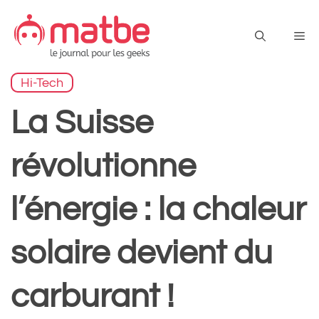
Aller
au
Me
contenu
Hi-Tech
La Suisse
révolutionne
l’énergie : la chaleur
solaire devient du
carburant !