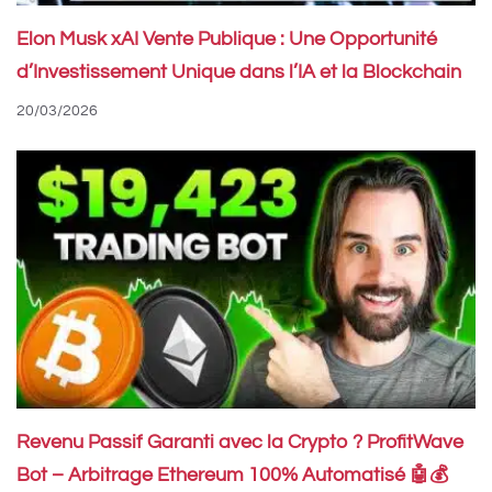
Elon Musk xAI Vente Publique : Une Opportunité
d’Investissement Unique dans l’IA et la Blockchain
20/03/2026
Revenu Passif Garanti avec la Crypto ? ProfitWave
Bot – Arbitrage Ethereum 100% Automatisé 🤖💰