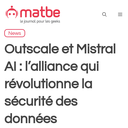
Aller
au
Me
contenu
News
Outscale et Mistral
AI : l’alliance qui
révolutionne la
sécurité des
données