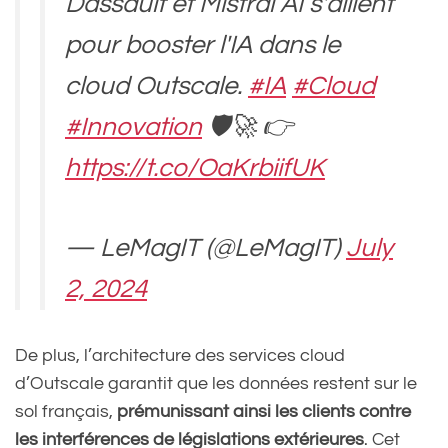
Dassault et Mistral AI s'allient
pour booster l'IA dans le
cloud Outscale.
#IA
#Cloud
#Innovation
🛡️🚀 👉
https://t.co/OaKrbiifUK
— LeMagIT (@LeMagIT)
July
2, 2024
De plus, l’architecture des services cloud
d’Outscale garantit que les données restent sur le
sol français,
prémunissant ainsi les clients contre
les interférences de législations extérieures
. Cet