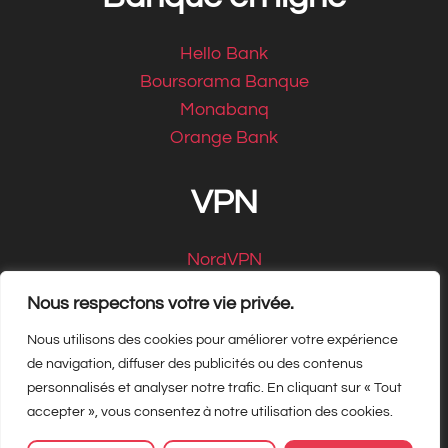
Hello Bank
Boursorama Banque
Monabanq
Orange Bank
VPN
NordVPN
CyberGhost
Nous respectons votre vie privée.
Nous utilisons des cookies pour améliorer votre expérience
de navigation, diffuser des publicités ou des contenus
personnalisés et analyser notre trafic. En cliquant sur « Tout
Copyright Matbe.com 2026, tous droits
accepter », vous consentez à notre utilisation des cookies.
réservés