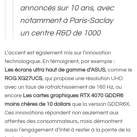
annoncés sur 10 ans, avec
notamment à Paris-Saclay
un centre R&D de 1000
personnes, et une usine en
L’accent est également mis sur l’innovation
Allemagne. L’Europe
technologique. En témoignent, par exemple :
subventionnait pour
Les écrans ultra haut de gamme d’ASUS
, comme le
ROG XG27UCS
, qui propose une résolution UHD
s’assurer…
avec un taux de rafraîchissement de 160 Hz, ou
https://t.co/73cnRMMwI7
encore
Les cartes graphiques RTX 4070 GDDR6
moins chères de 10 dollars
que la version GDDR6X.
Ces innovations répondent non seulement aux
— Guillaume Champeau
attentes des consommateurs, mais démontrent
aussi l’engagement d’Intel à rester à la pointe de la
(@gchampeau)
July 20,