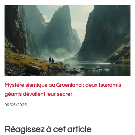
Mystère sismique au Groenland : deux tsunamis
géants dévoilent leur secret
09/06/2025
Réagissez à cet article