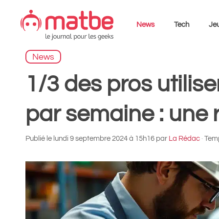
Aller
au
News
Tech
Jeu
contenu
News
1/3 des pros utilisen
par semaine : une 
Publié le
lundi 9 septembre 2024 à 15h16
par
La Rédac
·
Temp