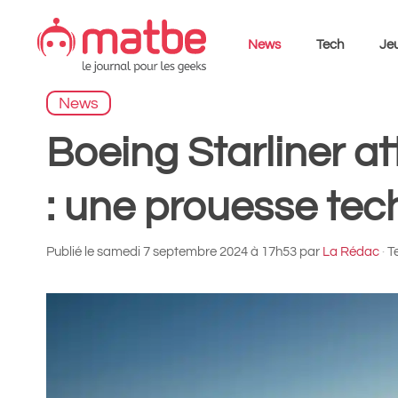
Aller
au
News
Tech
Jeu
contenu
News
Boeing Starliner at
: une prouesse tec
Publié le
samedi 7 septembre 2024 à 17h53
par
La Rédac
·
T