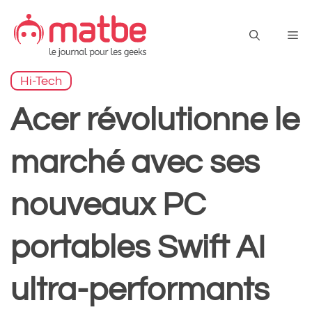
Aller
au
Me
contenu
Hi-Tech
Acer révolutionne le
marché avec ses
nouveaux PC
portables Swift AI
ultra-performants