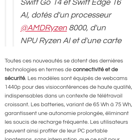
Swift Go 14 et Swift Edge 16
AI, dotés d'un processeur
@AMDRyzen
8000, d'un
NPU Ryzen AI et d'une carte
graphique 700M intégrée,
Toutes ces nouveautés se dotent des dernières
offrent l'agilité nécessaire
technologies en termes de
connectivité et de
pour donner vie à vos…
sécurité
. Les modèles sont équipés de webcams
1440p pour des visioconférences de haute qualité,
pic.twitter.com/ZKVhdLoPZ
indispensables dans un contexte de télétravail
C
croissant. Les batteries, variant de 65 Wh à 75 Wh,
garantissent une autonomie prolongée, éliminant
les soucis de recharge fréquente. Les utilisateurs
— Acer France 🇫🇷
peuvent ainsi profiter de leur PC portable
longtemps, sans interruption, que ce soit pour