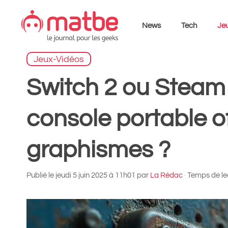
Aller
au
News
Tech
Jeu
contenu
Jeux-Vidéos
Switch 2 ou Steam 
console portable of
graphismes ?
Publié le
jeudi 5 juin 2025 à 11h01
par
La Rédac
·
Temps de lec