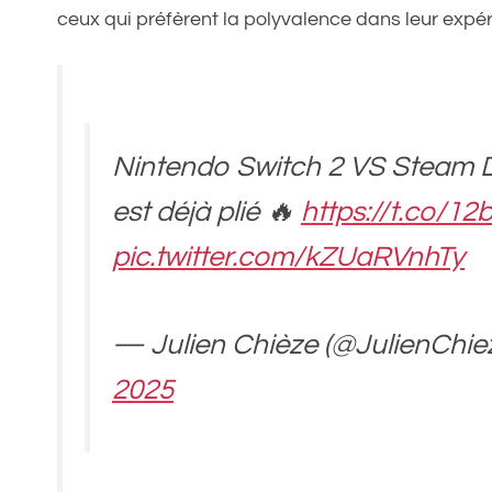
ceux qui préfèrent la polyvalence dans leur expér
Nintendo Switch 2 VS Steam D
est déjà plié 🔥
https://t.co/1
pic.twitter.com/kZUaRVnhTy
— Julien Chièze (@JulienChie
2025