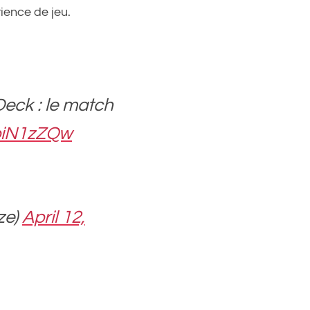
ience de jeu.
eck : le match
2biN1zZQw
ze)
April 12,