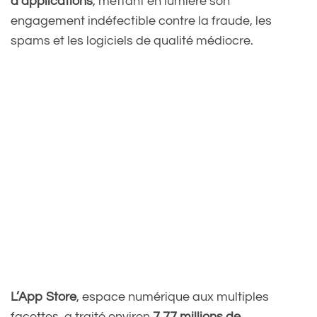
d’applications
, mettant en lumière son
engagement indéfectible contre la fraude, les
spams et les logiciels de qualité médiocre.
L’App Store
, espace numérique aux multiples
facettes, a traité environ
7,77 millions de