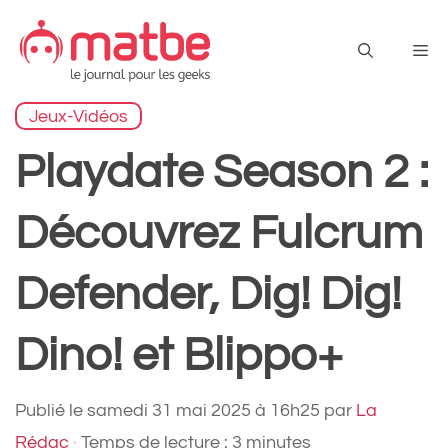
Aller
au
Me
contenu
Jeux-Vidéos
Playdate Season 2 :
Découvrez Fulcrum
Defender, Dig! Dig!
Dino! et Blippo+
Publié le
samedi 31 mai 2025 à 16h25
par
La
Rédac
·
Temps de lecture : 3 minutes