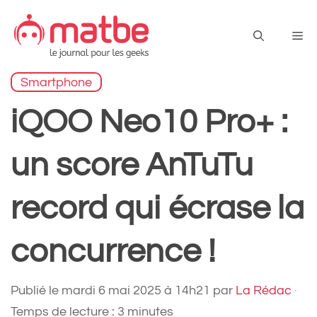
Aller
au
Me
contenu
Smartphone
iQOO Neo10 Pro+ :
un score AnTuTu
record qui écrase la
concurrence !
Publié le
mardi 6 mai 2025 à 14h21
par
La Rédac
·
Temps de lecture : 3 minutes