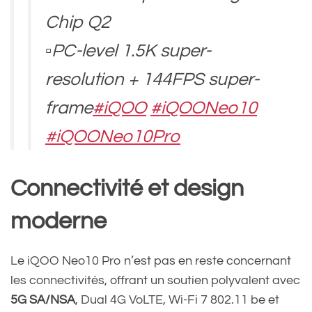
Chip Q2
▫️PC-level 1.5K super-
resolution + 144FPS super-
frame
#iQOO
#iQOONeo10
#iQOONeo10Pro
pic.twitter.com/G30Mm4sT0
Connectivité et design
H
moderne
— Tech Home 
Le iQOO Neo10 Pro n’est pas en reste concernant
(@TechHome100)
November
les connectivités, offrant un soutien polyvalent avec
5G SA/NSA
, Dual 4G VoLTE, Wi-Fi 7 802.11 be et
29, 2024