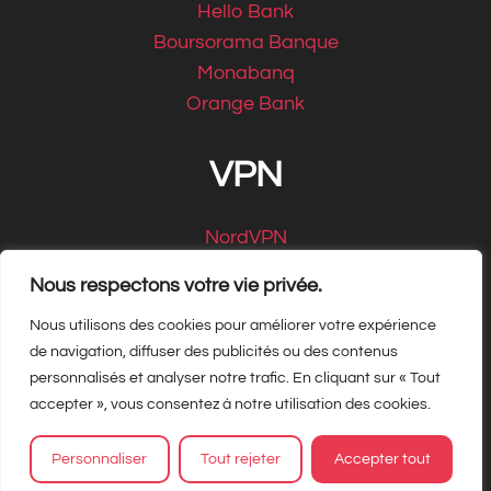
Hello Bank
Boursorama Banque
Monabanq
Orange Bank
VPN
NordVPN
CyberGhost
Nous respectons votre vie privée.
Nous utilisons des cookies pour améliorer votre expérience
de navigation, diffuser des publicités ou des contenus
personnalisés et analyser notre trafic. En cliquant sur « Tout
Copyright Matbe.com 2026, tous droits
accepter », vous consentez à notre utilisation des cookies.
réservés
Personnaliser
Tout rejeter
Accepter tout