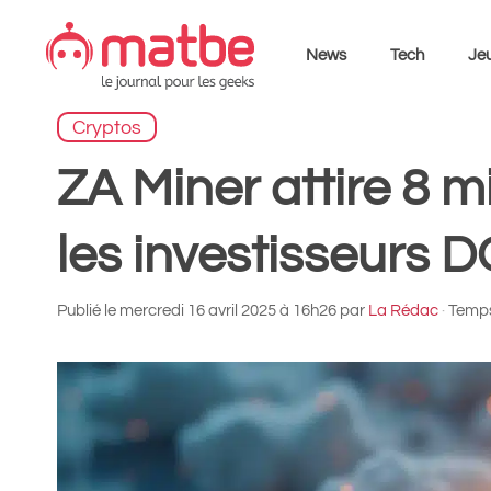
Aller
au
News
Tech
Jeu
contenu
Cryptos
ZA Miner attire 8 mil
les investisseurs 
Publié le
mercredi 16 avril 2025 à 16h26
par
La Rédac
·
Temps