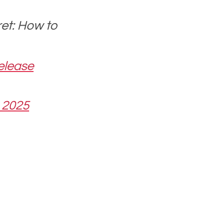
ret: How to
elease
, 2025