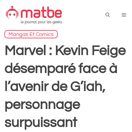
Aller
au
Me
contenu
Mangas Et Comics
Marvel : Kevin Feige
désemparé face à
l’avenir de G’iah,
personnage
surpuissant