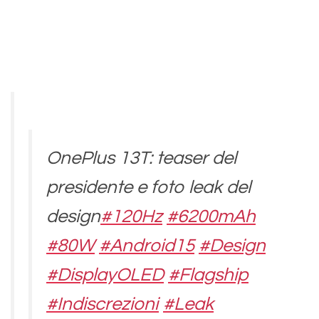
OnePlus 13T: teaser del
presidente e foto leak del
design
#120Hz
#6200mAh
#80W
#Android15
#Design
#DisplayOLED
#Flagship
#Indiscrezioni
#Leak