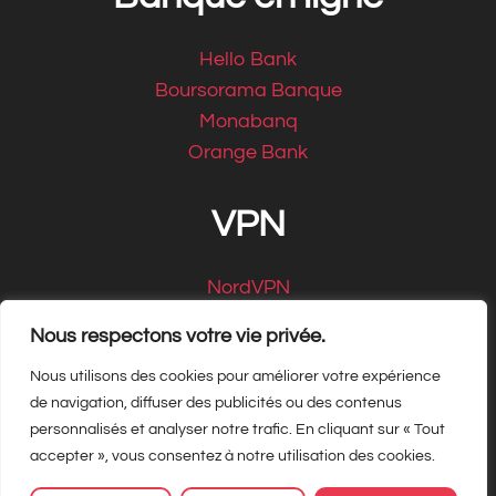
Hello Bank
Boursorama Banque
Monabanq
Orange Bank
VPN
NordVPN
CyberGhost
Nous respectons votre vie privée.
Nous utilisons des cookies pour améliorer votre expérience
de navigation, diffuser des publicités ou des contenus
personnalisés et analyser notre trafic. En cliquant sur « Tout
Copyright Matbe.com 2026, tous droits
accepter », vous consentez à notre utilisation des cookies.
réservés