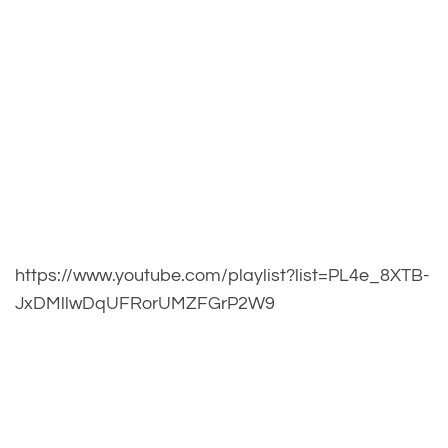
https://www.youtube.com/playlist?list=PL4e_8XTB-
JxDMllwDqUFRorUMZFGrP2W9