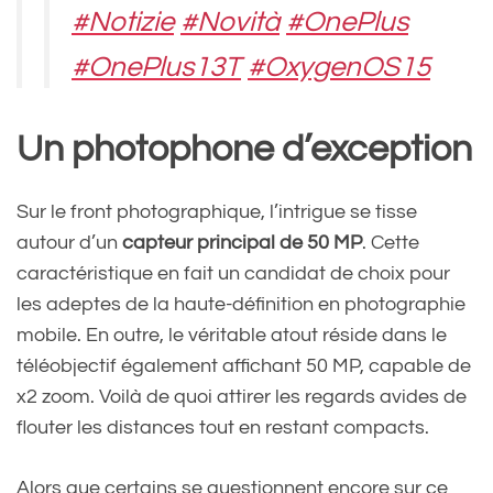
#Notizie
#Novità
#OnePlus
#OnePlus13T
#OxygenOS15
#Rumors
#Smartphone
Un photophone d’exception
#Snapdragon8Elite
#TechNews
Sur le front photographique, l’intrigue se tisse
autour d’un
capteur principal de 50 MP
. Cette
#Tecnologia
https://t.co/8zE
caractéristique en fait un candidat de choix pour
b0PFooX
les adeptes de la haute-définition en photographie
pic.twitter.com/tlMonbhQ9t
mobile. En outre, le véritable atout réside dans le
téléobjectif également affichant 50 MP, capable de
x2 zoom. Voilà de quoi attirer les regards avides de
— CEOTECH.IT (@CeotechI)
flouter les distances tout en restant compacts.
March 28, 2025
Alors que certains se questionnent encore sur ce