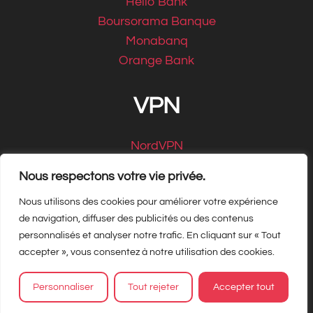
Hello Bank
Boursorama Banque
Monabanq
Orange Bank
VPN
NordVPN
CyberGhost
Nous respectons votre vie privée.
Nous utilisons des cookies pour améliorer votre expérience
de navigation, diffuser des publicités ou des contenus
personnalisés et analyser notre trafic. En cliquant sur « Tout
Copyright Matbe.com 2026, tous droits
accepter », vous consentez à notre utilisation des cookies.
réservés
Personnaliser
Tout rejeter
Accepter tout