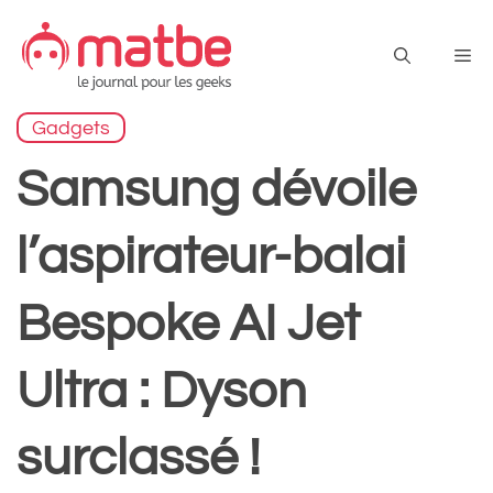
Aller
au
Me
contenu
Gadgets
Samsung dévoile
l’aspirateur-balai
Bespoke AI Jet
Ultra : Dyson
surclassé !