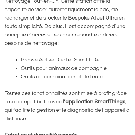
Nettoyage Tout-en-Un. Cette station offre la
— Samsung FR
capacité de vider automatiquement le bac, de
recharger et de stocker le
Bespoke AI Jet Ultra
en
(@SamsungFR)
March 28,
toute simplicité. De plus, il est accompagné d’une
2025
panoplie d’accessoires pour répondre à divers
besoins de nettoyage :
Brosse Active Dual et Slim LED+
Outils pour animaux de compagnie
Outils de combinaison et de fente
Toutes ces fonctionnalités sont mise à profit grâce
à sa compatibilité avec
l’application SmartThings
,
qui facilite la gestion et le diagnostic de l’appareil à
distance.