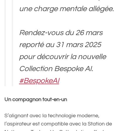
une charge mentale allégée.
Rendez-vous du 26 mars
reporté au 31 mars 2025
pour découvrir la nouvelle
Collection Bespoke AI.
#BespokeAI
#SamsungBespoke
Un compagnon tout-en-un
#Samsung
pic.twitter.com/ytp9f38MUB
S’alignant avec la technologie moderne,
l’aspirateur est compatible avec la Station de