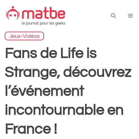
Aller
au
Me
contenu
Jeux-Vidéos
Fans de Life is
Strange, découvrez
l’événement
incontournable en
France !