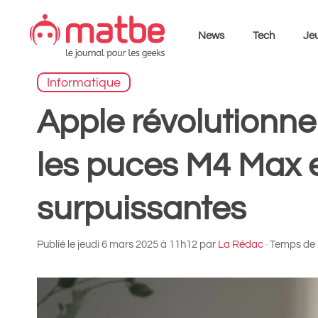
Aller
au
News
Tech
Jeu
contenu
Informatique
Apple révolutionne
les puces M4 Max e
surpuissantes
Publié le
jeudi 6 mars 2025 à 11h12
par
La Rédac
·
Temps de l