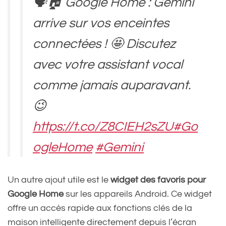
🗣️🏠 Google Home : Gemini
arrive sur vos enceintes
connectées ! 🤩 Discutez
avec votre assistant vocal
comme jamais auparavant.
😉
https://t.co/Z8CIEH2sZU
#Go
ogleHome
#Gemini
#AssistantVocal
Un autre ajout utile est le
widget des favoris pour
pic.twitter.com/rIIaUBh0qj
Google Home
sur les appareils Android. Ce widget
offre un accès rapide aux fonctions clés de la
maison intelligente directement depuis l’écran