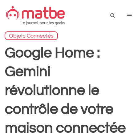
Aller
au
Me
contenu
Objets Connectés
Google Home :
Gemini
révolutionne le
contrôle de votre
maison connectée