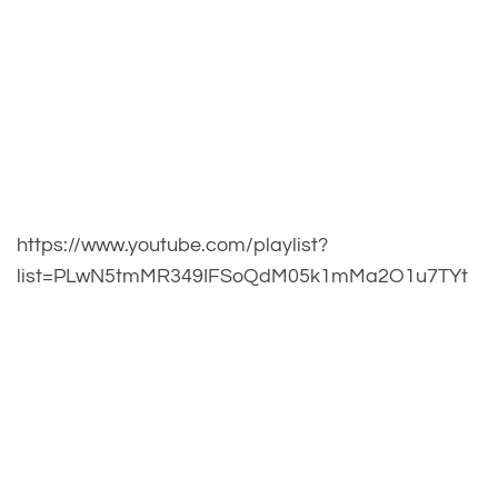
https://www.youtube.com/playlist?
list=PLwN5tmMR349IFSoQdM05k1mMa2O1u7TYt