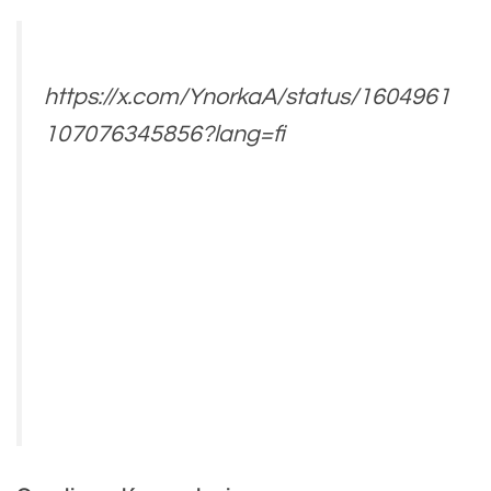
https://x.com/YnorkaA/status/1604961
107076345856?lang=fi