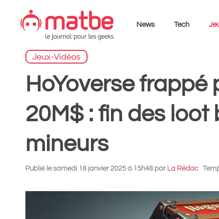
Aller
au
News
Tech
Jeu
contenu
Jeux-Vidéos
HoYoverse frappé
20M$ : fin des loot
mineurs
Publié le
samedi 18 janvier 2025 à 15h48
par
La Rédac
·
Temps