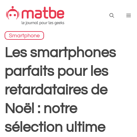
Aller
au
Me
contenu
Smartphone
Les smartphones
parfaits pour les
retardataires de
Noël : notre
sélection ultime