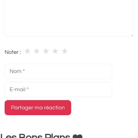
★
★
★
★
★
Noter :
Nom
E-
mail
Les Bons Plans ❤️